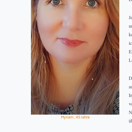
J
u
k
i
E
L
D
a
I
v
N
Myriam , 45 Jahre
ü