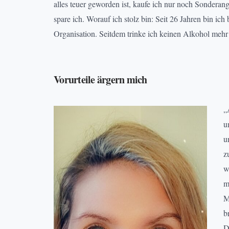
alles teuer geworden ist, kaufe ich nur noch Sondera
spare ich. Worauf ich stolz bin: Seit 26 Jahren bin ich
Organisation. Seitdem trinke ich keinen Alkohol mehr
Vorurteile ärgern mich
„
u
u
z
w
m
M
b
D