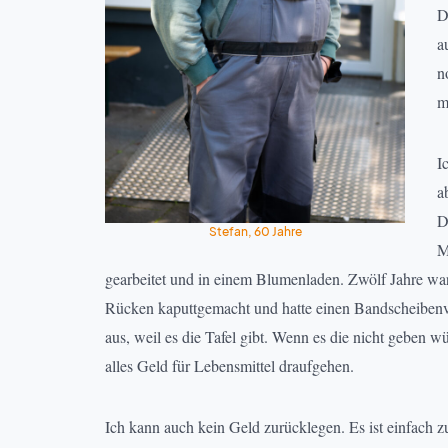
D
a
n
m
I
a
D
Stefan, 60 Jahre
M
gearbeitet und in einem Blumenladen. Zwölf Jahre war
Rücken kaputtgemacht und hatte einen Bandscheibenvo
aus, weil es die Tafel gibt. Wenn es die nicht geben 
alles Geld für Lebensmittel draufgehen.
Ich kann auch kein Geld zurücklegen. Es ist einfach z