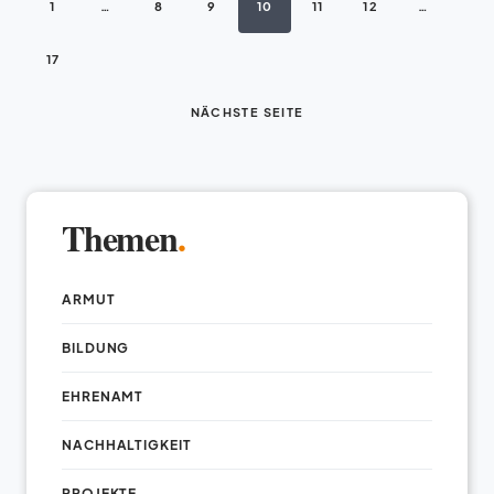
1
…
8
9
10
11
12
…
17
NÄCHSTE SEITE
Themen
.
ARMUT
BILDUNG
EHRENAMT
NACHHALTIGKEIT
PROJEKTE