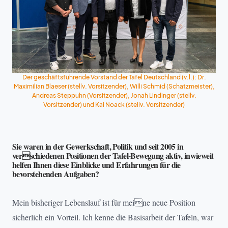
Der geschäftsführende Vorstand der Tafel Deutschland (v.l.): Dr.
Maximilian Blaeser (stellv. Vorsitzender), Willi Schmid (Schatzmeister),
Andreas Steppuhn (Vorsitzender), Jonah Lindinger (stellv.
Vorsitzender) und Kai Noack (stellv. Vorsitzender)
Sie waren in der Gewerkschaft, Politik und seit 2005 in
verschiedenen Positionen der Tafel-­Bewegung aktiv, inwieweit
helfen Ihnen diese Einblicke und Erfahrungen für die
bevorstehenden Aufgaben?
Mein bisheriger Lebenslauf ist für meine neue Position
sicherlich ein Vorteil. Ich kenne die Basisarbeit der Tafeln, war